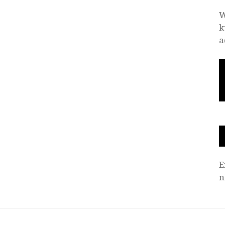
W
k
a
E
n