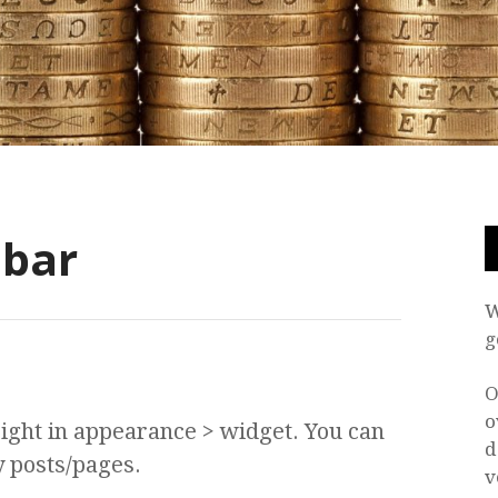
ebar
W
g
O
o
right in appearance > widget. You can
d
y posts/pages.
v