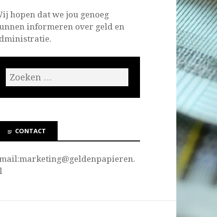
ij hopen dat we jou genoeg
unnen informeren over geld en
dministratie.
CONTACT
mail:marketing@
geldenpapieren.
l