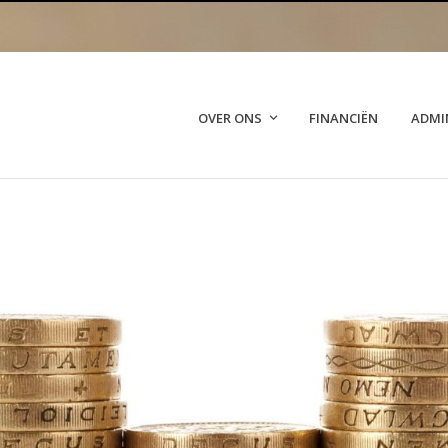
OVER ONS
FINANCIËN
ADMI