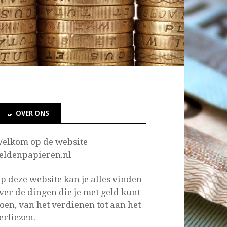
OVER ONS
elkom op de website
eldenpapieren.nl
p deze website kan je
alles vinden
ver de dingen die je met geld kunt
oen, van het verdienen tot aan het
erliezen.