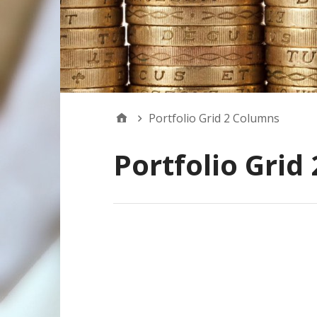
Portfolio Grid 2 Columns
Portfolio Grid