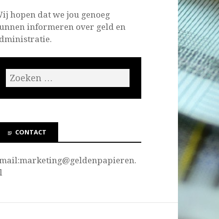
ij hopen dat we jou genoeg
unnen informeren over geld en
dministratie.
CONTACT
mail:marketing@
geldenpapieren.
l