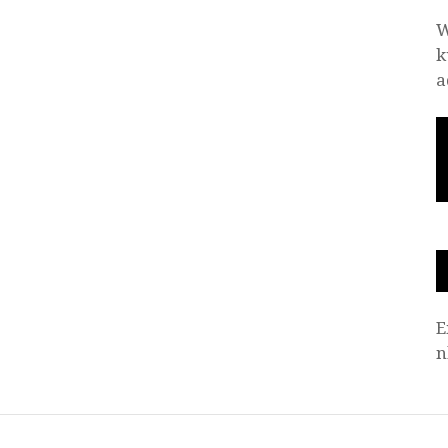
W
k
a
E
n