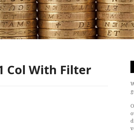
1 Col With Filter
W
g
O
o
d
v