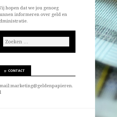
ij hopen dat we jou genoeg
unnen informeren over geld en
dministratie.
CONTACT
mail:marketing@
geldenpapieren.
l